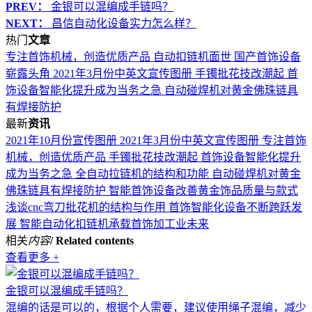
PREV：
金银可以混编成手链吗？
NEXT：
昌信自动化设备实力怎么样？
热门
文章
专注首饰机械，创造优质产品
自动扣链机面世 国产首饰设备
崭露头角
2021年3月份中英文宣传图册
手镯批花技改潮起 首
饰设备智能化提升成为当务之急
自动碰焊机对黄金佛珠链具
有焊接防护
最新
资讯
2021年10月份宣传图册
2021年3月份中英文宣传图册
专注首饰
机械，创造优质产品
手镯批花技改潮起 首饰设备智能化提升
成为当务之急
全自动拉链机的结构和功能
自动碰焊机对黄金
佛珠链具有焊接防护
智能首饰设备改善黄金饰品质量与款式
浅谈cnc弯刀批花机的结构与作用
首饰智能化设备不断跨跃发
展
智能自动化扣链机承载首饰加工业未来
相关
内容
/ Related contents
查看更多 +
金银可以混编成手链吗？
混编的话是可以的，根据个人需要，建议使用绳子混编，减少