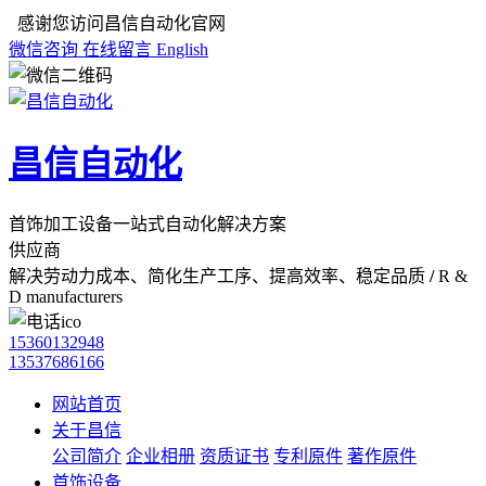
感谢您访问昌信自动化官网
微信咨询
在线留言
English
昌信自动化
首饰加工设备一站式自动化解决方案
供应商
解决劳动力成本、简化生产工序、提高效率、稳定品质
/
R &
D manufacturers
15360132948
13537686166
网站首页
关于昌信
公司简介
企业相册
资质证书
专利原件
著作原件
首饰设备