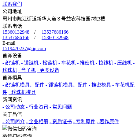
联系我们
公司地址
惠州市陈江街道新华大道３号益农科技园7栋3楼
联系电话
15360132948
/
13537686166
13537686166
/
15360132948
E-mail
1519470237@qq.com
首饰设备
- 织链机
- 锤链机
- 松链机
- 车花机
- 推密机
- 拉线机
- 压线机
-
珍珠机
- 盒子机
- 更多设备
首饰模具
- 织链机模具、配件
- 锤链机模具、配件
- 推密模具
- 车花机配
件
- 珍珠机模具
新闻资讯
- 公司动态
- 行业资讯
- 常见问题
关于昌信
- 公司简介
- 企业相册
- 资质证书
- 专利原件
- 著作原件
微信扫码咨询