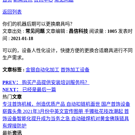
返回列表
你们的机器后期可以更换磨具吗？
文章出处 :
常见问题
文章编辑 :
昌信科技
阅读量 :
1005
发表时
间 :
2021-01-18
可以的，设备人性化设计，快捷方便的更换合适磨具进行不同
生产需求。
文章标签 :
金银自动化加工
首饰加工设备
PREV：
购买产品提供安装培训服务吗？
NEXT：
已经是最后一篇
热门
文章
专注首饰机械，创造优质产品
自动扣链机面世 国产首饰设备
崭露头角
2021年3月份中英文宣传图册
手镯批花技改潮起 首
饰设备智能化提升成为当务之急
自动碰焊机对黄金佛珠链具
有焊接防护
最新
资讯