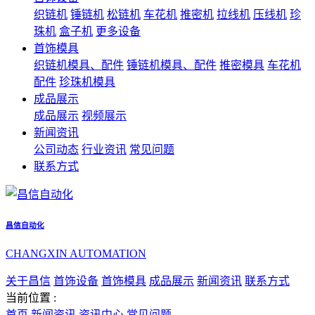
织链机
锤链机
松链机
车花机
推密机
拉线机
压线机
珍
珠机
盒子机
更多设备
首饰模具
织链机模具、配件
锤链机模具、配件
推密模具
车花机
配件
珍珠机模具
成品展示
成品展示
视频展示
新闻资讯
公司动态
行业资讯
常见问题
联系方式
昌信自动化
CHANGXIN AUTOMATION
关于昌信
首饰设备
首饰模具
成品展示
新闻资讯
联系方式
当前位置 :
首页
新闻资讯
资讯中心
常见问题