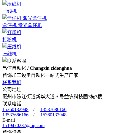
压线机
盒仔机-激光盒仔机
打粉机
压线机
昌信自动化
/ Changxin zidonghua
首饰加工设备自动化一站式生产厂家
联系我们
公司地址
惠州市陈江街道新华大道３号益农科技园7栋3楼
联系电话
15360132948
/
13537686166
13537686166
/
15360132948
E-mail
1519470237@qq.com
首饰设备