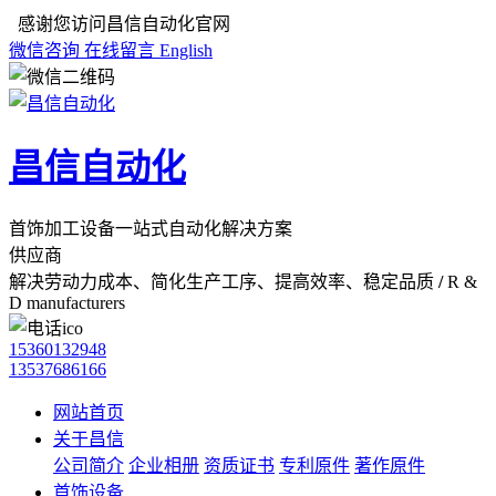
感谢您访问昌信自动化官网
微信咨询
在线留言
English
昌信自动化
首饰加工设备一站式自动化解决方案
供应商
解决劳动力成本、简化生产工序、提高效率、稳定品质
/
R &
D manufacturers
15360132948
13537686166
网站首页
关于昌信
公司简介
企业相册
资质证书
专利原件
著作原件
首饰设备