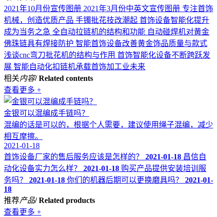
2021年10月份宣传图册
2021年3月份中英文宣传图册
专注首饰
机械，创造优质产品
手镯批花技改潮起 首饰设备智能化提升
成为当务之急
全自动拉链机的结构和功能
自动碰焊机对黄金
佛珠链具有焊接防护
智能首饰设备改善黄金饰品质量与款式
浅谈cnc弯刀批花机的结构与作用
首饰智能化设备不断跨跃发
展
智能自动化扣链机承载首饰加工业未来
相关
内容
/ Related contents
查看更多 +
金银可以混编成手链吗？
混编的话是可以的，根据个人需要，建议使用绳子混编，减少
相互摩擦。
2021-01-18
首饰设备厂家的售后服务应该是怎样的？
2021-01-18
昌信自
动化设备实力怎么样？
2021-01-18
购买产品提供安装培训服
务吗？
2021-01-18
你们的机器后期可以更换磨具吗？
2021-01-
18
推荐
产品
/ Related products
查看更多 +