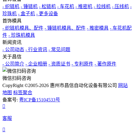
- 织链机
- 锤链机
- 松链机
- 车花机
- 推密机
- 拉线机
- 压线机
-
珍珠机
- 盒子机
- 更多设备
首饰模具
- 织链机模具、配件
- 锤链机模具、配件
- 推密模具
- 车花机配
件
- 珍珠机模具
新闻资讯
- 公司动态
- 行业资讯
- 常见问题
关于昌信
- 公司简介
- 企业相册
- 资质证书
- 专利原件
- 著作原件
微信扫码咨询
CopyRight ©2005-2026 惠州市昌信自动化设备有限公司
网站
地图
标签聚合
备案号:
粤ICP备15104533号

客服
