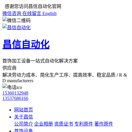
感谢您访问昌信自动化官网
微信咨询
在线留言
English
昌信自动化
首饰加工设备一站式自动化解决方案
供应商
解决劳动力成本、简化生产工序、提高效率、稳定品质
/
R &
D manufacturers
15360132948
13537686166
网站首页
关于昌信
公司简介
企业相册
资质证书
专利原件
著作原件
首饰设备