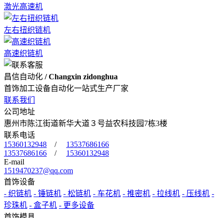
激光高速机
左右扭织链机
高速织链机
昌信自动化
/ Changxin zidonghua
首饰加工设备自动化一站式生产厂家
联系我们
公司地址
惠州市陈江街道新华大道３号益农科技园7栋3楼
联系电话
15360132948
/
13537686166
13537686166
/
15360132948
E-mail
1519470237@qq.com
首饰设备
- 织链机
- 锤链机
- 松链机
- 车花机
- 推密机
- 拉线机
- 压线机
-
珍珠机
- 盒子机
- 更多设备
首饰模具