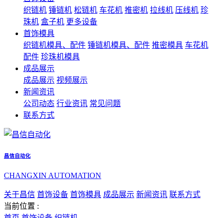
织链机
锤链机
松链机
车花机
推密机
拉线机
压线机
珍
珠机
盒子机
更多设备
首饰模具
织链机模具、配件
锤链机模具、配件
推密模具
车花机
配件
珍珠机模具
成品展示
成品展示
视频展示
新闻资讯
公司动态
行业资讯
常见问题
联系方式
昌信自动化
CHANGXIN AUTOMATION
关于昌信
首饰设备
首饰模具
成品展示
新闻资讯
联系方式
当前位置 :
首页
首饰设备
织链机