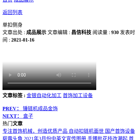
返回列表
单扣侧身
文章出处 :
成品展示
文章编辑 :
昌信科技
阅读量 :
930
发表时
间 :
2021-01-16
文章标签 :
金银自动化加工
首饰加工设备
PREV：
锤链机成品金饰
NEXT：
盒子
热门
文章
专注首饰机械，创造优质产品
自动扣链机面世 国产首饰设备
崭露头角
2021年3月份中英文宣传图册
手镯批花技改潮起 首