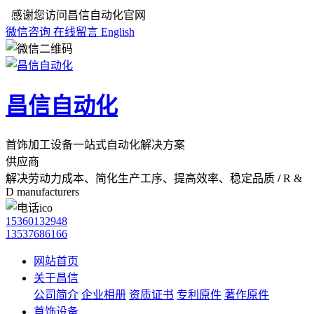
感谢您访问昌信自动化官网
微信咨询
在线留言
English
昌信自动化
首饰加工设备一站式自动化解决方案
供应商
解决劳动力成本、简化生产工序、提高效率、稳定品质
/
R &
D manufacturers
15360132948
13537686166
网站首页
关于昌信
公司简介
企业相册
资质证书
专利原件
著作原件
首饰设备