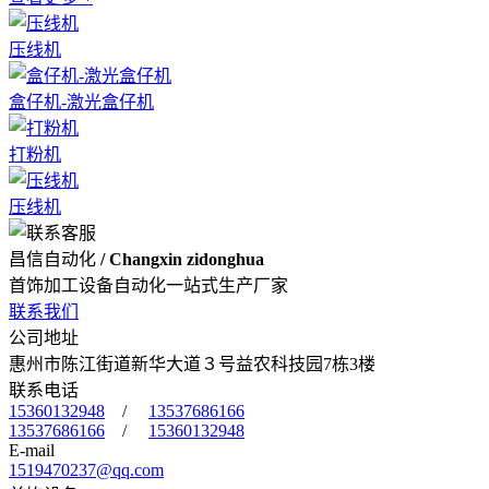
压线机
盒仔机-激光盒仔机
打粉机
压线机
昌信自动化
/ Changxin zidonghua
首饰加工设备自动化一站式生产厂家
联系我们
公司地址
惠州市陈江街道新华大道３号益农科技园7栋3楼
联系电话
15360132948
/
13537686166
13537686166
/
15360132948
E-mail
1519470237@qq.com