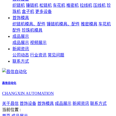
织链机
锤链机
松链机
车花机
推密机
拉线机
压线机
珍
珠机
盒子机
更多设备
首饰模具
织链机模具、配件
锤链机模具、配件
推密模具
车花机
配件
珍珠机模具
成品展示
成品展示
视频展示
新闻资讯
公司动态
行业资讯
常见问题
联系方式
昌信自动化
CHANGXIN AUTOMATION
关于昌信
首饰设备
首饰模具
成品展示
新闻资讯
联系方式
当前位置 :
首页
成品展示