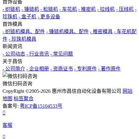
首饰设备
- 织链机
- 锤链机
- 松链机
- 车花机
- 推密机
- 拉线机
- 压线机
-
珍珠机
- 盒子机
- 更多设备
首饰模具
- 织链机模具、配件
- 锤链机模具、配件
- 推密模具
- 车花机配
件
- 珍珠机模具
新闻资讯
- 公司动态
- 行业资讯
- 常见问题
关于昌信
- 公司简介
- 企业相册
- 资质证书
- 专利原件
- 著作原件
微信扫码咨询
CopyRight ©2005-2026 惠州市昌信自动化设备有限公司
网站
地图
标签聚合
备案号:
粤ICP备15104533号

客服
