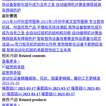
饰设备智能化提升成为当务之急
自动碰焊机对黄金佛珠链具
有焊接防护
最新
资讯
2021年10月份宣传图册
2021年3月份中英文宣传图册
专注首饰
机械，创造优质产品
手镯批花技改潮起 首饰设备智能化提升
成为当务之急
全自动拉链机的结构和功能
自动碰焊机对黄金
佛珠链具有焊接防护
智能首饰设备改善黄金饰品质量与款式
浅谈cnc弯刀批花机的结构与作用
首饰智能化设备不断跨跃发
展
智能自动化扣链机承载首饰加工业未来
相关
内容
/ Related contents
查看更多 +
超宽侧身链
自动化设备精雕细琢，花纹、图案更精细，雕刻工艺更精准
2021-01-16
嘴唇链07
2021-03-17
嘴唇链06
2021-03-17
嘴唇链05
2021-03-
17
嘴唇链04
2021-03-17
嘴唇链03
2021-03-17
推荐
产品
/ Related products
查看更多 +