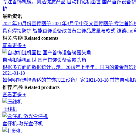
专注首饰机械，创造优质产品
自动扣链机面世 国产首饰设备
护
最新
资讯
2021年10月份宣传图册
2021年3月份中英文宣传图册
专注首饰
具有焊接防护
智能首饰设备改善黄金饰品质量与款式
浅谈cn
相关
内容
/ Related contents
查看更多 +
自动扣链机面世 国产首饰设备崭露头角
根据多方面的数据统计显示，2019年上半年，国内的黄金首饰行
2021-01-18
如何明智选择合适的首饰加工设备厂家
2021-01-18
首饰自动扣
推荐
产品
/ Related products
查看更多 +
压线机
盒仔机-激光盒仔机