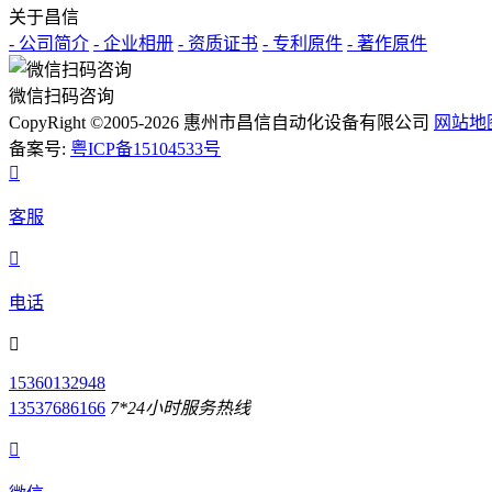
关于昌信
- 公司简介
- 企业相册
- 资质证书
- 专利原件
- 著作原件
微信扫码咨询
CopyRight ©2005-2026 惠州市昌信自动化设备有限公司
网站地
备案号:
粤ICP备15104533号

客服

电话

15360132948
13537686166
7*24小时服务热线
