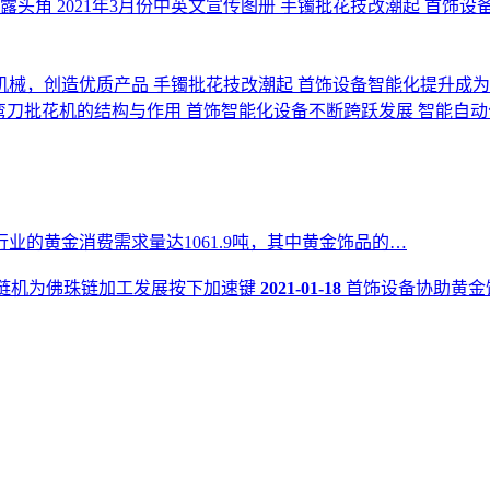
崭露头角
2021年3月份中英文宣传图册
手镯批花技改潮起 首饰设
机械，创造优质产品
手镯批花技改潮起 首饰设备智能化提升成
c弯刀批花机的结构与作用
首饰智能化设备不断跨跃发展
智能自动
业的黄金消费需求量达1061.9吨，其中黄金饰品的…
链机为佛珠链加工发展按下加速键
2021-01-18
首饰设备协助黄金