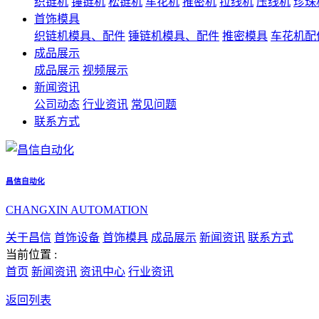
织链机
锤链机
松链机
车花机
推密机
拉线机
压线机
珍珠
首饰模具
织链机模具、配件
锤链机模具、配件
推密模具
车花机配
成品展示
成品展示
视频展示
新闻资讯
公司动态
行业资讯
常见问题
联系方式
昌信自动化
CHANGXIN AUTOMATION
关于昌信
首饰设备
首饰模具
成品展示
新闻资讯
联系方式
当前位置 :
首页
新闻资讯
资讯中心
行业资讯
返回列表