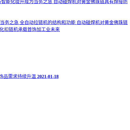
备智能化提升成为当务之急
自动碰焊机对黄金佛珠链具有焊接防
为当务之急
全自动拉链机的结构和功能
自动碰焊机对黄金佛珠链
化扣链机承载首饰加工业未来
饰品需求持续升温
2021-01-18