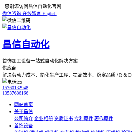
感谢您访问昌信自动化官网
微信咨询
在线留言
English
昌信自动化
首饰加工设备一站式自动化解决方案
供应商
解决劳动力成本、简化生产工序、提高效率、稳定品质
/
R & D 
15360132948
13537686166
网站首页
关于昌信
公司简介
企业相册
资质证书
专利原件
著作原件
首饰设备