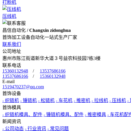
打粉机
压线机
昌信自动化
/ Changxin zidonghua
首饰加工设备自动化一站式生产厂家
联系我们
公司地址
惠州市陈江街道新华大道３号益农科技园7栋3楼
联系电话
15360132948
/
13537686166
13537686166
/
15360132948
E-mail
1519470237@qq.com
首饰设备
- 织链机
- 锤链机
- 松链机
- 车花机
- 推密机
- 拉线机
- 压线机
-
首饰模具
- 织链机模具、配件
- 锤链机模具、配件
- 推密模具
- 车花机配
新闻资讯
- 公司动态
- 行业资讯
- 常见问题