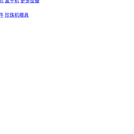
机
盒子机
更多设备
件
珍珠机模具