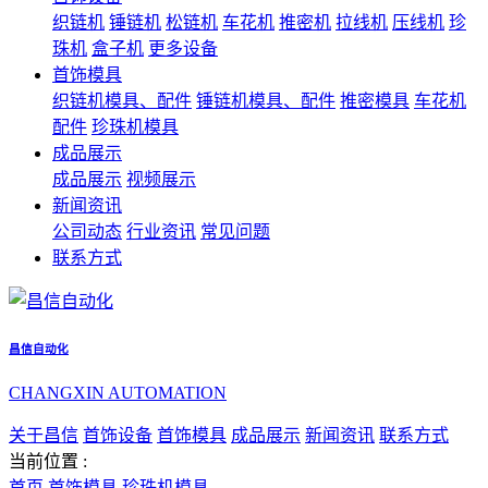
织链机
锤链机
松链机
车花机
推密机
拉线机
压线机
珍
珠机
盒子机
更多设备
首饰模具
织链机模具、配件
锤链机模具、配件
推密模具
车花机
配件
珍珠机模具
成品展示
成品展示
视频展示
新闻资讯
公司动态
行业资讯
常见问题
联系方式
昌信自动化
CHANGXIN AUTOMATION
关于昌信
首饰设备
首饰模具
成品展示
新闻资讯
联系方式
当前位置 :
首页
首饰模具
珍珠机模具