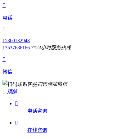

电话

15360132948
13537686166
7*24小时服务热线

微信
扫码添加微信

顶部

电话咨询

在线咨询