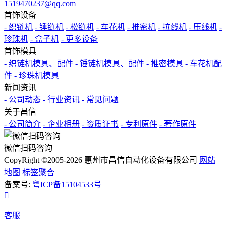
1519470237@qq.com
首饰设备
- 织链机
- 锤链机
- 松链机
- 车花机
- 推密机
- 拉线机
- 压线机
-
珍珠机
- 盒子机
- 更多设备
首饰模具
- 织链机模具、配件
- 锤链机模具、配件
- 推密模具
- 车花机配
件
- 珍珠机模具
新闻资讯
- 公司动态
- 行业资讯
- 常见问题
关于昌信
- 公司简介
- 企业相册
- 资质证书
- 专利原件
- 著作原件
微信扫码咨询
CopyRight ©2005-2026 惠州市昌信自动化设备有限公司
网站
地图
标签聚合
备案号:
粤ICP备15104533号

客服