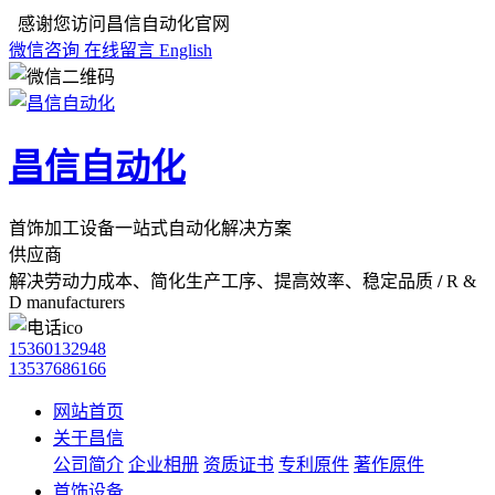
感谢您访问昌信自动化官网
微信咨询
在线留言
English
昌信自动化
首饰加工设备一站式自动化解决方案
供应商
解决劳动力成本、简化生产工序、提高效率、稳定品质
/
R &
D manufacturers
15360132948
13537686166
网站首页
关于昌信
公司简介
企业相册
资质证书
专利原件
著作原件
首饰设备