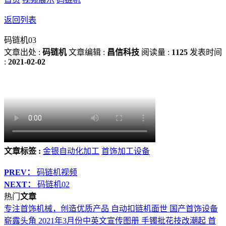
返回列表
码链机03
文章出处 :
码链机
文章编辑 :
昌信科技
阅读量 :
1125
发表时间
:
2021-02-02
文章标签 :
金银自动化加工
首饰加工设备
PREV：
码链机视频
NEXT：
码链机02
热门
文章
专注首饰机械，创造优质产品
自动扣链机面世 国产首饰设备
崭露头角
2021年3月份中英文宣传图册
手镯批花技改潮起 首