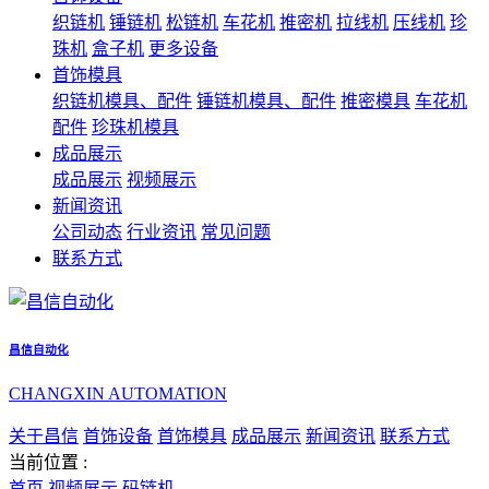
织链机
锤链机
松链机
车花机
推密机
拉线机
压线机
珍
珠机
盒子机
更多设备
首饰模具
织链机模具、配件
锤链机模具、配件
推密模具
车花机
配件
珍珠机模具
成品展示
成品展示
视频展示
新闻资讯
公司动态
行业资讯
常见问题
联系方式
昌信自动化
CHANGXIN AUTOMATION
关于昌信
首饰设备
首饰模具
成品展示
新闻资讯
联系方式
当前位置 :
首页
视频展示
码链机