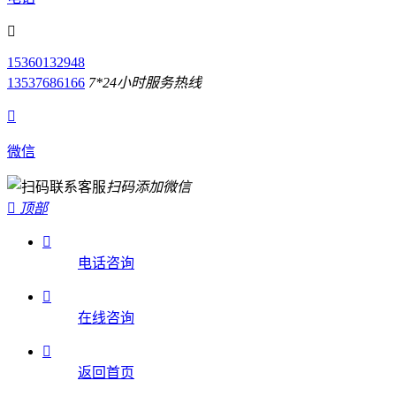

15360132948
13537686166
7*24小时服务热线

微信
扫码添加微信

顶部

电话咨询

在线咨询

返回首页