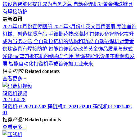
饰设备智能化提升成为当务之急
自动碰焊机对黄金佛珠链具
有焊接防护
最新
资讯
2021年10月份宣传图册
2021年3月份中英文宣传图册
专注首饰
机械，创造优质产品
手镯批花技改潮起 首饰设备智能化提升
成为当务之急
全自动拉链机的结构和功能
自动碰焊机对黄金
佛珠链具有焊接防护
智能首饰设备改善黄金饰品质量与款式
浅谈cnc弯刀批花机的结构与作用
首饰智能化设备不断跨跃发
展
智能自动化扣链机承载首饰加工业未来
相关
内容
/ Related contents
查看更多 +
码链机视频
2021-04-28
码链机03
2021-02-02
码链机02
2021-02-01
码链机01
2021-02-
01
推荐
产品
/ Related products
查看更多 +