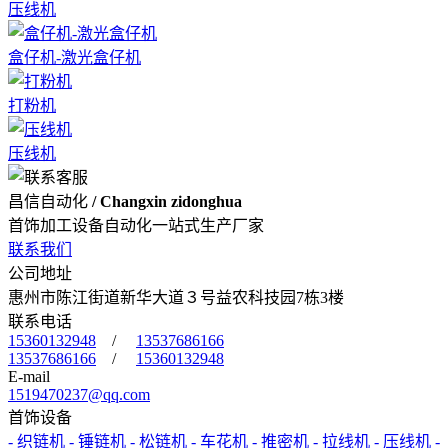
压线机
盒仔机-激光盒仔机
打粉机
压线机
昌信自动化
/ Changxin zidonghua
首饰加工设备自动化一站式生产厂家
联系我们
公司地址
惠州市陈江街道新华大道３号益农科技园7栋3楼
联系电话
15360132948
/
13537686166
13537686166
/
15360132948
E-mail
1519470237@qq.com
首饰设备
- 织链机
- 锤链机
- 松链机
- 车花机
- 推密机
- 拉线机
- 压线机
-