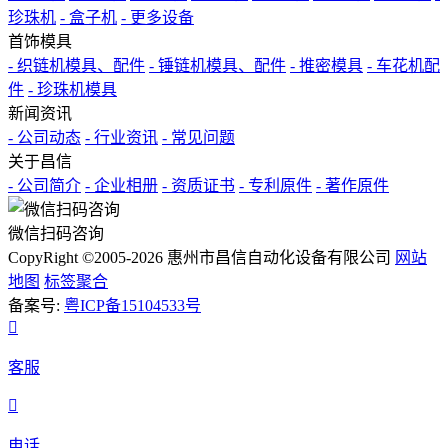
珍珠机
- 盒子机
- 更多设备
首饰模具
- 织链机模具、配件
- 锤链机模具、配件
- 推密模具
- 车花机配
件
- 珍珠机模具
新闻资讯
- 公司动态
- 行业资讯
- 常见问题
关于昌信
- 公司简介
- 企业相册
- 资质证书
- 专利原件
- 著作原件
微信扫码咨询
CopyRight ©2005-2026 惠州市昌信自动化设备有限公司
网站
地图
标签聚合
备案号:
粤ICP备15104533号

客服

电话