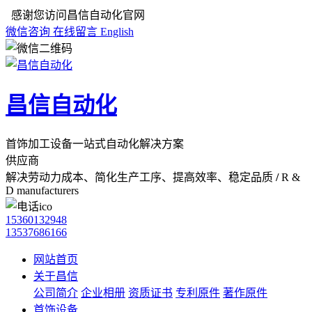
感谢您访问昌信自动化官网
微信咨询
在线留言
English
昌信自动化
首饰加工设备一站式自动化解决方案
供应商
解决劳动力成本、简化生产工序、提高效率、稳定品质
/
R &
D manufacturers
15360132948
13537686166
网站首页
关于昌信
公司简介
企业相册
资质证书
专利原件
著作原件
首饰设备