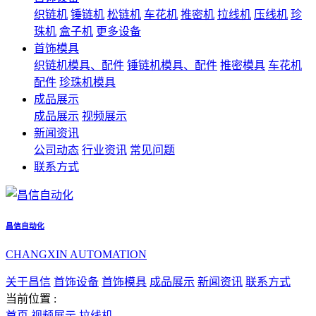
织链机
锤链机
松链机
车花机
推密机
拉线机
压线机
珍
珠机
盒子机
更多设备
首饰模具
织链机模具、配件
锤链机模具、配件
推密模具
车花机
配件
珍珠机模具
成品展示
成品展示
视频展示
新闻资讯
公司动态
行业资讯
常见问题
联系方式
昌信自动化
CHANGXIN AUTOMATION
关于昌信
首饰设备
首饰模具
成品展示
新闻资讯
联系方式
当前位置 :
首页
视频展示
拉线机