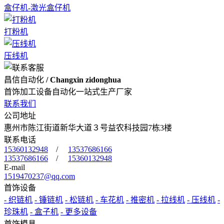
盒仔机-激光盒仔机
打粉机
压线机
昌信自动化
/ Changxin zidonghua
首饰加工设备自动化一站式生产厂家
联系我们
公司地址
惠州市陈江街道新华大道３号益农科技园7栋3楼
联系电话
15360132948
/
13537686166
13537686166
/
15360132948
E-mail
1519470237@qq.com
首饰设备
- 织链机
- 锤链机
- 松链机
- 车花机
- 推密机
- 拉线机
- 压线机
-
珍珠机
- 盒子机
- 更多设备
首饰模具