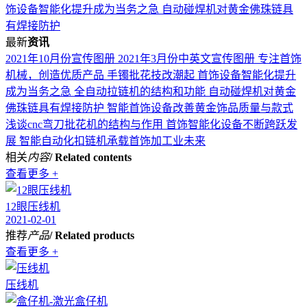
饰设备智能化提升成为当务之急
自动碰焊机对黄金佛珠链具
有焊接防护
最新
资讯
2021年10月份宣传图册
2021年3月份中英文宣传图册
专注首饰
机械，创造优质产品
手镯批花技改潮起 首饰设备智能化提升
成为当务之急
全自动拉链机的结构和功能
自动碰焊机对黄金
佛珠链具有焊接防护
智能首饰设备改善黄金饰品质量与款式
浅谈cnc弯刀批花机的结构与作用
首饰智能化设备不断跨跃发
展
智能自动化扣链机承载首饰加工业未来
相关
内容
/ Related contents
查看更多 +
12眼压线机
2021-02-01
推荐
产品
/ Related products
查看更多 +
压线机