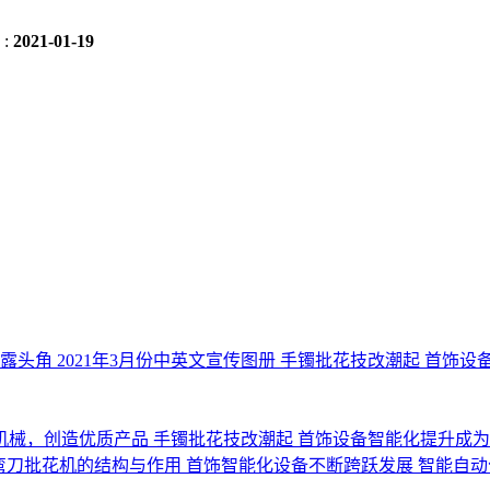
:
2021-01-19
崭露头角
2021年3月份中英文宣传图册
手镯批花技改潮起 首饰设
机械，创造优质产品
手镯批花技改潮起 首饰设备智能化提升成
c弯刀批花机的结构与作用
首饰智能化设备不断跨跃发展
智能自动