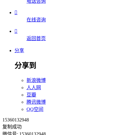
电话咨询

在线咨询

返回首页
分享
分享到
新浪微博
人人网
豆瓣
腾讯微博
QQ空间
15360132948
复制成功
微信号: 15360132948