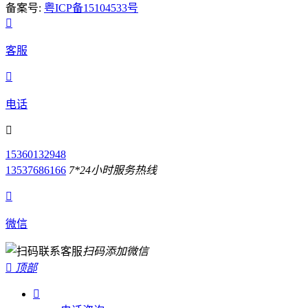
备案号:
粤ICP备15104533号

客服

电话

15360132948
13537686166
7*24小时服务热线

微信
扫码添加微信

顶部
