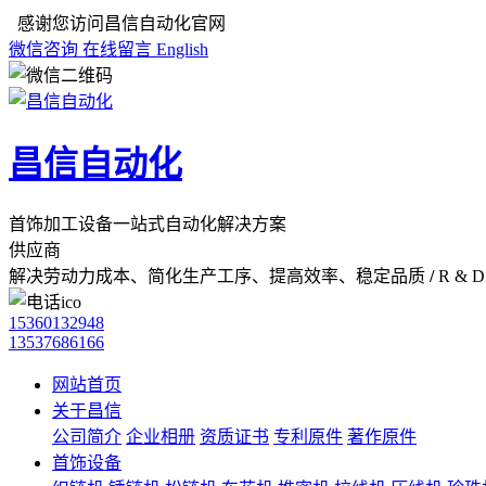
感谢您访问昌信自动化官网
微信咨询
在线留言
English
昌信自动化
首饰加工设备一站式自动化解决方案
供应商
解决劳动力成本、简化生产工序、提高效率、稳定品质
/
R & D 
15360132948
13537686166
网站首页
关于昌信
公司简介
企业相册
资质证书
专利原件
著作原件
首饰设备