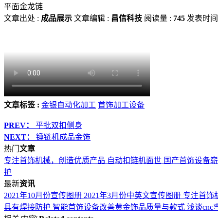
平面金龙链
文章出处 :
成品展示
文章编辑 :
昌信科技
阅读量 :
745
发表时间 
文章标签 :
金银自动化加工
首饰加工设备
PREV：
平批双扣侧身
NEXT：
锤链机成品金饰
热门
文章
专注首饰机械，创造优质产品
自动扣链机面世 国产首饰设备
护
最新
资讯
2021年10月份宣传图册
2021年3月份中英文宣传图册
专注首饰
具有焊接防护
智能首饰设备改善黄金饰品质量与款式
浅谈cn