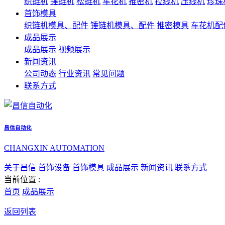
织链机
锤链机
松链机
车花机
推密机
拉线机
压线机
珍珠
首饰模具
织链机模具、配件
锤链机模具、配件
推密模具
车花机配
成品展示
成品展示
视频展示
新闻资讯
公司动态
行业资讯
常见问题
联系方式
昌信自动化
CHANGXIN AUTOMATION
关于昌信
首饰设备
首饰模具
成品展示
新闻资讯
联系方式
当前位置 :
首页
成品展示
返回列表