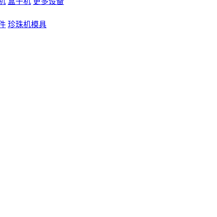
机
盒子机
更多设备
件
珍珠机模具