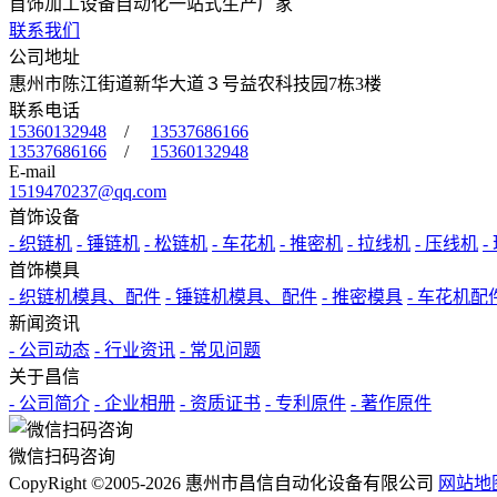
首饰加工设备自动化一站式生产厂家
联系我们
公司地址
惠州市陈江街道新华大道３号益农科技园7栋3楼
联系电话
15360132948
/
13537686166
13537686166
/
15360132948
E-mail
1519470237@qq.com
首饰设备
- 织链机
- 锤链机
- 松链机
- 车花机
- 推密机
- 拉线机
- 压线机
-
首饰模具
- 织链机模具、配件
- 锤链机模具、配件
- 推密模具
- 车花机配
新闻资讯
- 公司动态
- 行业资讯
- 常见问题
关于昌信
- 公司简介
- 企业相册
- 资质证书
- 专利原件
- 著作原件
微信扫码咨询
CopyRight ©2005-2026 惠州市昌信自动化设备有限公司
网站地