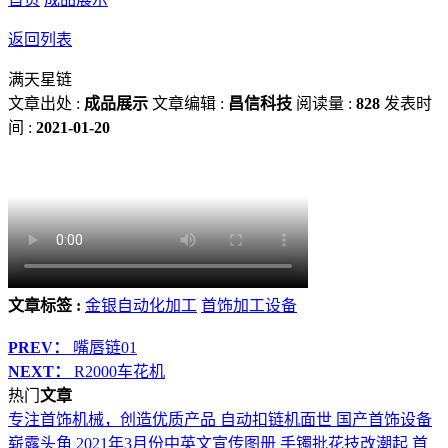
返回列表
满天星链
文章出处 :
成品展示
文章编辑 :
昌信科技
阅读量 :
828
发表时
间 :
2021-01-20
文章标签 :
金银自动化加工
首饰加工设备
PREV：
嘴唇链01
NEXT：
R2000车花机
热门
文章
专注首饰机械，创造优质产品
自动扣链机面世 国产首饰设备
崭露头角
2021年3月份中英文宣传图册
手镯批花技改潮起 首