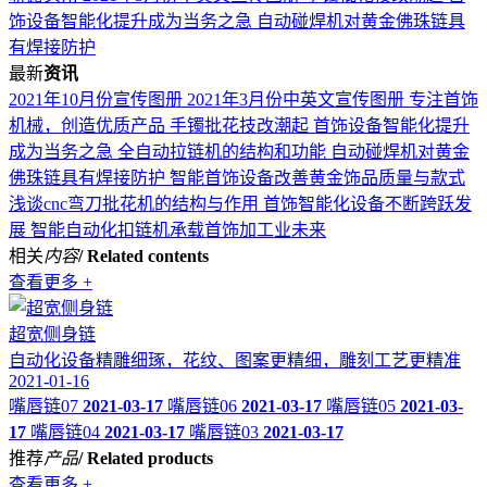
饰设备智能化提升成为当务之急
自动碰焊机对黄金佛珠链具
有焊接防护
最新
资讯
2021年10月份宣传图册
2021年3月份中英文宣传图册
专注首饰
机械，创造优质产品
手镯批花技改潮起 首饰设备智能化提升
成为当务之急
全自动拉链机的结构和功能
自动碰焊机对黄金
佛珠链具有焊接防护
智能首饰设备改善黄金饰品质量与款式
浅谈cnc弯刀批花机的结构与作用
首饰智能化设备不断跨跃发
展
智能自动化扣链机承载首饰加工业未来
相关
内容
/ Related contents
查看更多 +
超宽侧身链
自动化设备精雕细琢，花纹、图案更精细，雕刻工艺更精准
2021-01-16
嘴唇链07
2021-03-17
嘴唇链06
2021-03-17
嘴唇链05
2021-03-
17
嘴唇链04
2021-03-17
嘴唇链03
2021-03-17
推荐
产品
/ Related products
查看更多 +