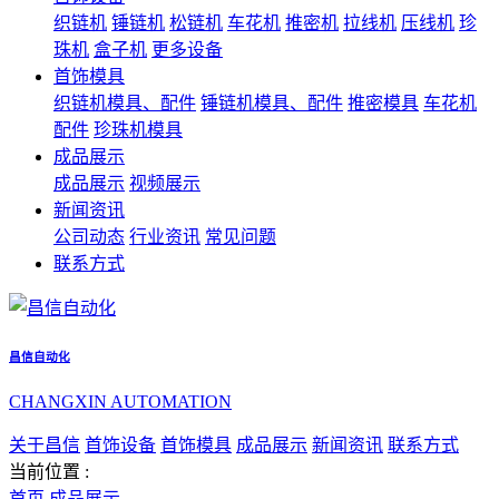
织链机
锤链机
松链机
车花机
推密机
拉线机
压线机
珍
珠机
盒子机
更多设备
首饰模具
织链机模具、配件
锤链机模具、配件
推密模具
车花机
配件
珍珠机模具
成品展示
成品展示
视频展示
新闻资讯
公司动态
行业资讯
常见问题
联系方式
昌信自动化
CHANGXIN AUTOMATION
关于昌信
首饰设备
首饰模具
成品展示
新闻资讯
联系方式
当前位置 :
首页
成品展示