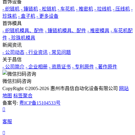
首饰设备
- 织链机
- 锤链机
- 松链机
- 车花机
- 推密机
- 拉线机
- 压线机
-
珍珠机
- 盒子机
- 更多设备
首饰模具
- 织链机模具、配件
- 锤链机模具、配件
- 推密模具
- 车花机配
件
- 珍珠机模具
新闻资讯
- 公司动态
- 行业资讯
- 常见问题
关于昌信
- 公司简介
- 企业相册
- 资质证书
- 专利原件
- 著作原件
微信扫码咨询
CopyRight ©2005-2026 惠州市昌信自动化设备有限公司
网站
地图
标签聚合
备案号:
粤ICP备15104533号

客服
