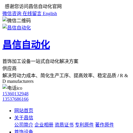
感谢您访问昌信自动化官网
微信咨询
在线留言
English
昌信自动化
首饰加工设备一站式自动化解决方案
供应商
解决劳动力成本、简化生产工序、提高效率、稳定品质
/
R &
D manufacturers
15360132948
13537686166
网站首页
关于昌信
公司简介
企业相册
资质证书
专利原件
著作原件
首饰设备