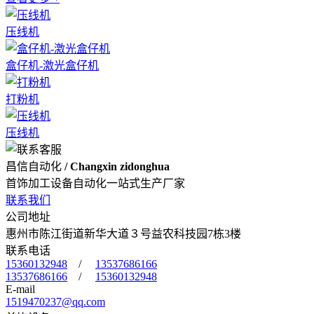
压线机
盒仔机-激光盒仔机
打粉机
压线机
昌信自动化
/ Changxin zidonghua
首饰加工设备自动化一站式生产厂家
联系我们
公司地址
惠州市陈江街道新华大道３号益农科技园7栋3楼
联系电话
15360132948
/
13537686166
13537686166
/
15360132948
E-mail
1519470237@qq.com