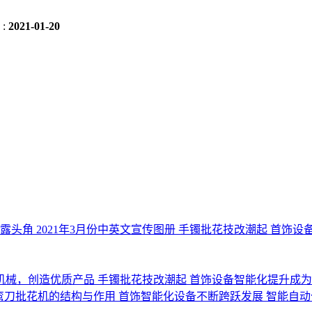
:
2021-01-20
崭露头角
2021年3月份中英文宣传图册
手镯批花技改潮起 首饰设
机械，创造优质产品
手镯批花技改潮起 首饰设备智能化提升成
c弯刀批花机的结构与作用
首饰智能化设备不断跨跃发展
智能自动