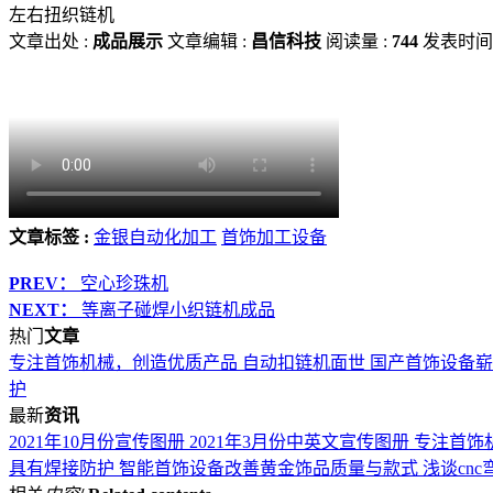
左右扭织链机
文章出处 :
成品展示
文章编辑 :
昌信科技
阅读量 :
744
发表时间 
文章标签 :
金银自动化加工
首饰加工设备
PREV：
空心珍珠机
NEXT：
等离子碰焊小织链机成品
热门
文章
专注首饰机械，创造优质产品
自动扣链机面世 国产首饰设备
护
最新
资讯
2021年10月份宣传图册
2021年3月份中英文宣传图册
专注首饰
具有焊接防护
智能首饰设备改善黄金饰品质量与款式
浅谈cn