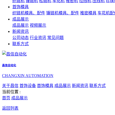
织链机
锤链机
松链机
车花机
推密机
拉线机
压线机
珍珠
首饰模具
织链机模具、配件
锤链机模具、配件
推密模具
车花机配
成品展示
成品展示
视频展示
新闻资讯
公司动态
行业资讯
常见问题
联系方式
昌信自动化
CHANGXIN AUTOMATION
关于昌信
首饰设备
首饰模具
成品展示
新闻资讯
联系方式
当前位置 :
首页
成品展示
返回列表