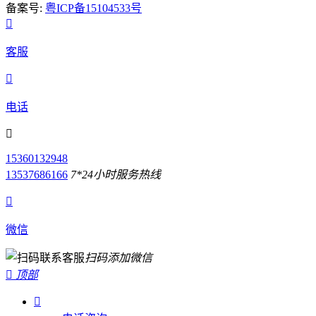
备案号:
粤ICP备15104533号

客服

电话

15360132948
13537686166
7*24小时服务热线

微信
扫码添加微信

顶部
