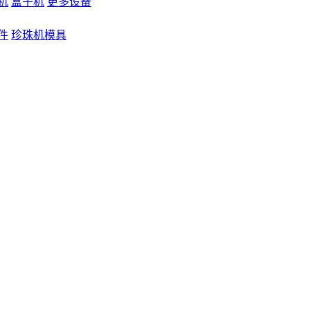
机
盒子机
更多设备
件
珍珠机模具