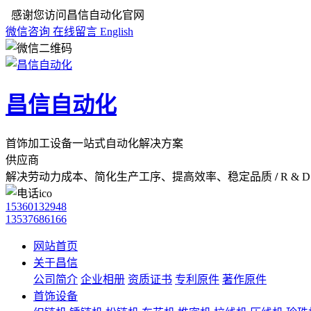
感谢您访问昌信自动化官网
微信咨询
在线留言
English
昌信自动化
首饰加工设备一站式自动化解决方案
供应商
解决劳动力成本、简化生产工序、提高效率、稳定品质
/
R & D 
15360132948
13537686166
网站首页
关于昌信
公司简介
企业相册
资质证书
专利原件
著作原件
首饰设备