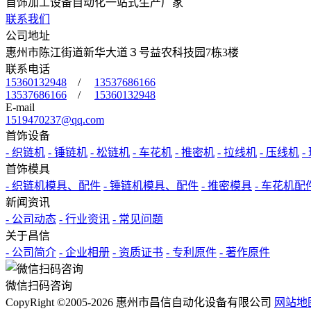
首饰加工设备自动化一站式生产厂家
联系我们
公司地址
惠州市陈江街道新华大道３号益农科技园7栋3楼
联系电话
15360132948
/
13537686166
13537686166
/
15360132948
E-mail
1519470237@qq.com
首饰设备
- 织链机
- 锤链机
- 松链机
- 车花机
- 推密机
- 拉线机
- 压线机
-
首饰模具
- 织链机模具、配件
- 锤链机模具、配件
- 推密模具
- 车花机配
新闻资讯
- 公司动态
- 行业资讯
- 常见问题
关于昌信
- 公司简介
- 企业相册
- 资质证书
- 专利原件
- 著作原件
微信扫码咨询
CopyRight ©2005-2026 惠州市昌信自动化设备有限公司
网站地