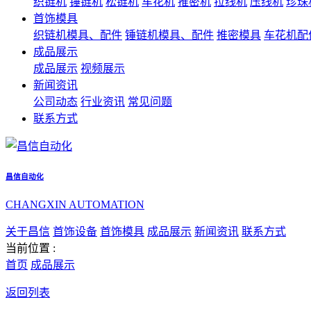
织链机
锤链机
松链机
车花机
推密机
拉线机
压线机
珍珠
首饰模具
织链机模具、配件
锤链机模具、配件
推密模具
车花机配
成品展示
成品展示
视频展示
新闻资讯
公司动态
行业资讯
常见问题
联系方式
昌信自动化
CHANGXIN AUTOMATION
关于昌信
首饰设备
首饰模具
成品展示
新闻资讯
联系方式
当前位置 :
首页
成品展示
返回列表