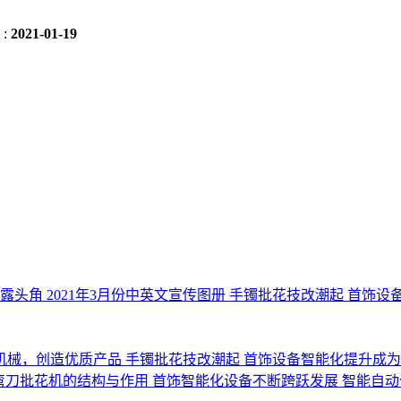
:
2021-01-19
崭露头角
2021年3月份中英文宣传图册
手镯批花技改潮起 首饰设
机械，创造优质产品
手镯批花技改潮起 首饰设备智能化提升成
c弯刀批花机的结构与作用
首饰智能化设备不断跨跃发展
智能自动