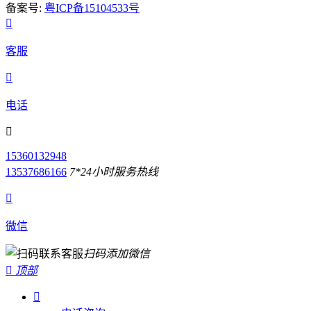
备案号:
粤ICP备15104533号

客服

电话

15360132948
13537686166
7*24小时服务热线

微信
扫码添加微信

顶部
