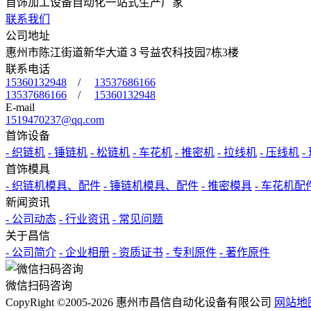
首饰加工设备自动化一站式生产厂家
联系我们
公司地址
惠州市陈江街道新华大道３号益农科技园7栋3楼
联系电话
15360132948
/
13537686166
13537686166
/
15360132948
E-mail
1519470237@qq.com
首饰设备
- 织链机
- 锤链机
- 松链机
- 车花机
- 推密机
- 拉线机
- 压线机
-
首饰模具
- 织链机模具、配件
- 锤链机模具、配件
- 推密模具
- 车花机配
新闻资讯
- 公司动态
- 行业资讯
- 常见问题
关于昌信
- 公司简介
- 企业相册
- 资质证书
- 专利原件
- 著作原件
微信扫码咨询
CopyRight ©2005-2026 惠州市昌信自动化设备有限公司
网站地