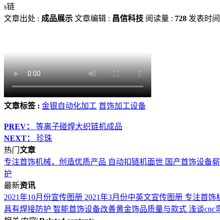
s链
文章出处 :
成品展示
文章编辑 :
昌信科技
阅读量 :
728
发表时间 
文章标签 :
金银自动化加工
首饰加工设备
PREV：
等离子碰焊大织链机成品
NEXT：
珍珠
热门
文章
专注首饰机械，创造优质产品
自动扣链机面世 国产首饰设备
护
最新
资讯
2021年10月份宣传图册
2021年3月份中英文宣传图册
专注首饰
具有焊接防护
智能首饰设备改善黄金饰品质量与款式
浅谈cn