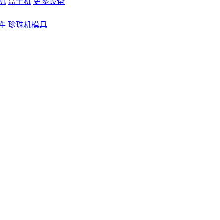
机
盒子机
更多设备
件
珍珠机模具