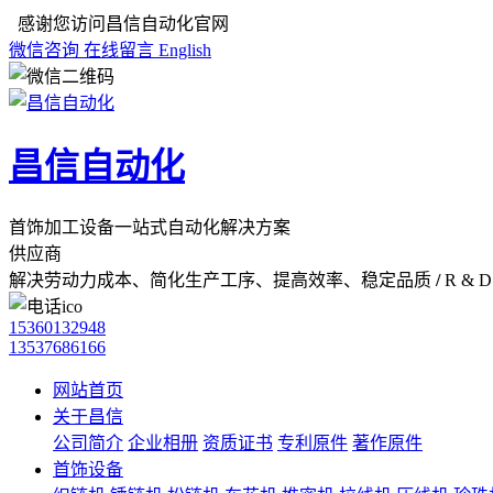
感谢您访问昌信自动化官网
微信咨询
在线留言
English
昌信自动化
首饰加工设备一站式自动化解决方案
供应商
解决劳动力成本、简化生产工序、提高效率、稳定品质
/
R & D 
15360132948
13537686166
网站首页
关于昌信
公司简介
企业相册
资质证书
专利原件
著作原件
首饰设备